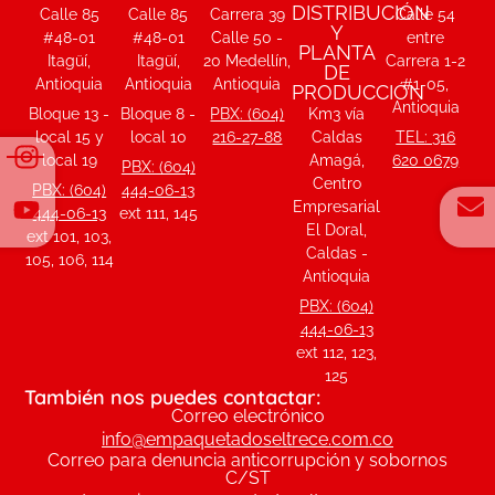
DISTRIBUCIÓN
Calle 85
Calle 85
Carrera 39
Calle 54
Y
#48-01
#48-01
Calle 50 -
entre
PLANTA
Itagüí,
Itagüí,
20 Medellín,
Carrera 1-2
DE
Antioquia
Antioquia
Antioquia
#1-05,
PRODUCCIÓN
Antioquia
Bloque 13 -
Bloque 8 -
PBX: (604)
Km3 vía
local 15 y
local 10
216-27-88
Caldas
TEL: 316
local 19
Amagá,
620 0679
PBX: (604)
Centro
PBX: (604)
444-06-13
Empresarial
444-06-13
ext 111, 145
El Doral,
ext 101, 103,
Caldas -
105, 106, 114
Antioquia
PBX: (604)
444-06-13
ext 112, 123,
125
También nos puedes contactar:
Correo electrónico
info@empaquetadoseltrece.com.co
Correo para denuncia anticorrupción y sobornos
C/ST