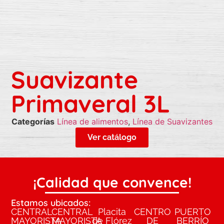
Suavizante
Primaveral 3L
Categorías
Línea de alimentos
,
Línea de Suavizantes
Ver catálogo
¡Calidad que convence!
Estamos ubicados:
CENTRAL
CENTRAL
Placita
CENTRO
PUERTO
MAYORISTA
MAYORISTA
de Flórez
DE
BERRÍO