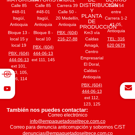
DISTRIBUCIÓN
Calle 85
Calle 85
Carrera 39
Calle 54
Y
#48-01
#48-01
Calle 50 -
entre
PLANTA
Itagüí,
Itagüí,
20 Medellín,
Carrera 1-2
DE
Antioquia
Antioquia
Antioquia
#1-05,
PRODUCCIÓN
Antioquia
Bloque 13 -
Bloque 8 -
PBX: (604)
Km3 vía
local 15 y
local 10
216-27-88
Caldas
TEL: 316
local 19
Amagá,
620 0679
PBX: (604)
Centro
PBX: (604)
444-06-13
Empresarial
444-06-13
ext 111, 145
El Doral,
ext 101,
Caldas -
103, 105,
Antioquia
106, 114
PBX: (604)
444-06-13
ext 112,
123, 125
También nos puedes contactar:
Correo electrónico
info@empaquetadoseltrece.com.co
Correo para denuncia anticorrupción y sobornos C/ST
denuncias@empaquetadoseltrece.com.co