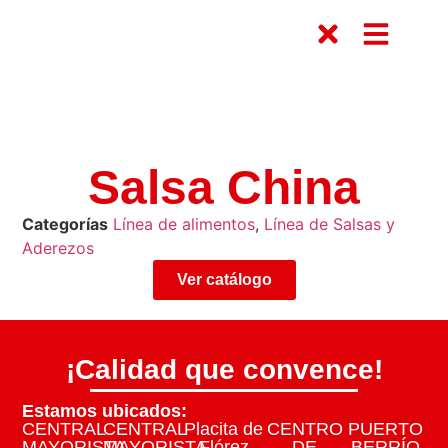
Salsa China
Categorías
Línea de alimentos
,
Línea de Salsas y
Aderezos
Ver catálogo
¡Calidad que convence!
Estamos ubicados:
CENTRAL
CENTRAL
Placita de
CENTRO
PUERTO
MAYORISTA
MAYORISTA
Flórez
DE
BERRÍO