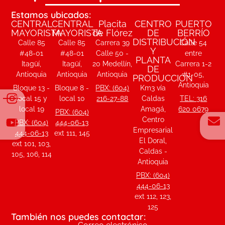
Estamos ubicados:
CENTRAL
CENTRAL
Placita
CENTRO
PUERTO
MAYORISTA
MAYORISTA
de Flórez
DE
BERRÍO
DISTRIBUCIÓN
Calle 85
Calle 85
Carrera 39
Calle 54
Y
#48-01
#48-01
Calle 50 -
entre
PLANTA
Itagüí,
Itagüí,
20 Medellín,
Carrera 1-2
DE
Antioquia
Antioquia
Antioquia
#1-05,
PRODUCCIÓN
Antioquia
Bloque 13 -
Bloque 8 -
PBX: (604)
Km3 vía
local 15 y
local 10
216-27-88
Caldas
TEL: 316
local 19
Amagá,
620 0679
PBX: (604)
Centro
PBX: (604)
444-06-13
Empresarial
444-06-13
ext 111, 145
El Doral,
ext 101, 103,
Caldas -
105, 106, 114
Antioquia
PBX: (604)
444-06-13
ext 112, 123,
125
También nos puedes contactar: