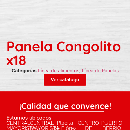
Panela Congolito
x18
Categorías
Línea de alimentos
,
Línea de Panelas
Ver catálogo
¡Calidad que convence!
Estamos ubicados:
CENTRAL
CENTRAL
Placita
CENTRO
PUERTO
MAYORISTA
MAYORISTA
de Flórez
DE
BERRÍO