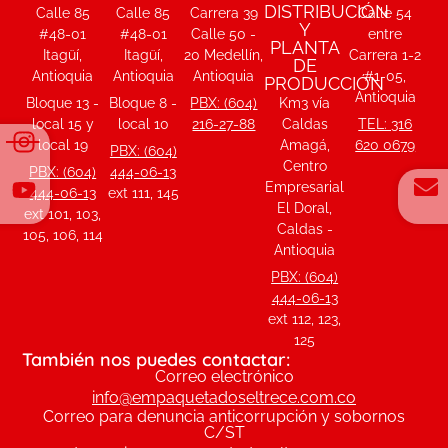
DISTRIBUCIÓN
Calle 85
Calle 85
Carrera 39
Calle 54
Y
#48-01
#48-01
Calle 50 -
entre
PLANTA
Itagüí,
Itagüí,
20 Medellín,
Carrera 1-2
DE
Antioquia
Antioquia
Antioquia
#1-05,
PRODUCCIÓN
Antioquia
Bloque 13 -
Bloque 8 -
PBX: (604)
Km3 vía
local 15 y
local 10
216-27-88
Caldas
TEL: 316
local 19
Amagá,
620 0679
PBX: (604)
Centro
PBX: (604)
444-06-13
Empresarial
444-06-13
ext 111, 145
El Doral,
ext 101, 103,
Caldas -
105, 106, 114
Antioquia
PBX: (604)
444-06-13
ext 112, 123,
125
También nos puedes contactar:
Correo electrónico
info@empaquetadoseltrece.com.co
Correo para denuncia anticorrupción y sobornos
C/ST