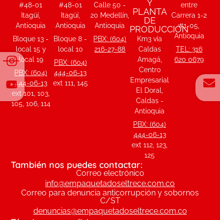
Y
#48-01
#48-01
Calle 50 -
entre
PLANTA
Itagüí,
Itagüí,
20 Medellín,
Carrera 1-2
DE
Antioquia
Antioquia
Antioquia
#1-05,
PRODUCCIÓN
Antioquia
Bloque 13 -
Bloque 8 -
PBX: (604)
Km3 vía
local 15 y
local 10
216-27-88
Caldas
TEL: 316
local 19
Amagá,
620 0679
PBX: (604)
Centro
PBX: (604)
444-06-13
Empresarial
444-06-13
ext 111, 145
El Doral,
ext 101, 103,
Caldas -
105, 106, 114
Antioquia
PBX: (604)
444-06-13
ext 112, 123,
125
También nos puedes contactar:
Correo electrónico
info@empaquetadoseltrece.com.co
Correo para denuncia anticorrupción y sobornos
C/ST
denuncias@empaquetadoseltrece.com.co