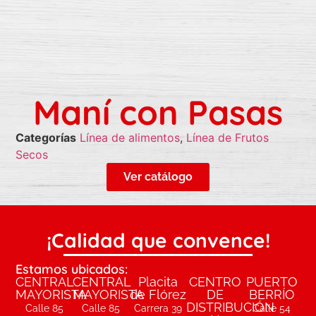
Maní con Pasas
Categorías
Línea de alimentos
,
Línea de Frutos
Secos
Ver catálogo
¡Calidad que convence!
Estamos ubicados:
CENTRAL
CENTRAL
Placita
CENTRO
PUERTO
MAYORISTA
MAYORISTA
de Flórez
DE
BERRÍO
DISTRIBUCIÓN
Calle 85
Calle 85
Carrera 39
Calle 54