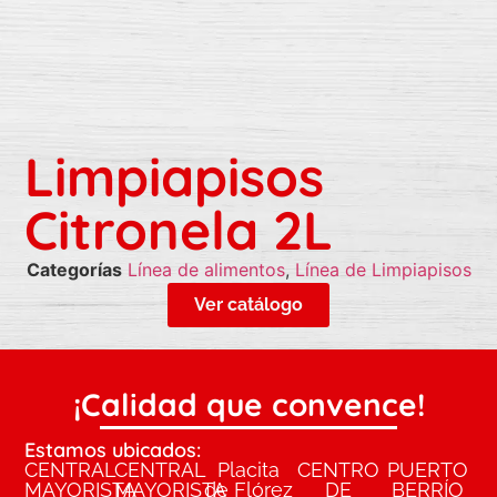
Limpiapisos
Citronela 2L
Categorías
Línea de alimentos
,
Línea de Limpiapisos
Ver catálogo
¡Calidad que convence!
Estamos ubicados:
CENTRAL
CENTRAL
Placita
CENTRO
PUERTO
MAYORISTA
MAYORISTA
de Flórez
DE
BERRÍO