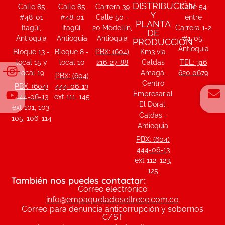
DISTRIBUCIÓN
Calle 85
Calle 85
Carrera 39
Calle 54
Y
#48-01
#48-01
Calle 50 -
entre
PLANTA
Itagüí,
Itagüí,
20 Medellín,
Carrera 1-2
DE
Antioquia
Antioquia
Antioquia
#1-05,
PRODUCCIÓN
Antioquia
Bloque 13 -
Bloque 8 -
PBX: (604)
Km3 vía
local 15 y
local 10
216-27-88
Caldas
TEL: 316
local 19
Amagá,
620 0679
PBX: (604)
Centro
PBX: (604)
444-06-13
Empresarial
444-06-13
ext 111, 145
El Doral,
ext 101, 103,
Caldas -
105, 106, 114
Antioquia
PBX: (604)
444-06-13
ext 112, 123,
125
También nos puedes contactar:
Correo electrónico
info@empaquetadoseltrece.com.co
Correo para denuncia anticorrupción y sobornos
C/ST