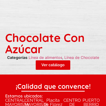
Chocolate Con
Azúcar
Categorías
Línea de alimentos
,
Línea de Chocolate
Ver catálogo
¡Calidad que convence!
Estamos ubicados:
CENTRAL
CENTRAL
Placita
CENTRO
PUERTO
MAYORISTA
MAYORISTA
de Flórez
DE
BERRÍO