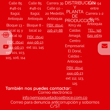
DISTRIBUCIÓN
Calle 85
Calle 85
Carrera 39
Calle 54
Y
#48-01
#48-01
Calle 50 -
entre
PLANTA
Itagüí,
Itagüí,
20 Medellín,
Carrera 1-2
DE
Antioquia
Antioquia
Antioquia
#1-05,
PRODUCCIÓN
Antioquia
Bloque 13 -
Bloque 8 -
PBX: (604)
Km3 vía
local 15 y
local 10
216-27-88
Caldas
TEL: 316
local 19
Amagá,
620 0679
PBX: (604)
Centro
PBX: (604)
444-06-13
Empresarial
444-06-13
ext 111, 145
El Doral,
ext 101, 103,
Caldas -
105, 106, 114
Antioquia
PBX: (604)
444-06-13
ext 112, 123,
125
También nos puedes contactar:
Correo electrónico
info@empaquetadoseltrece.com.co
Correo para denuncia anticorrupción y sobornos
C/ST