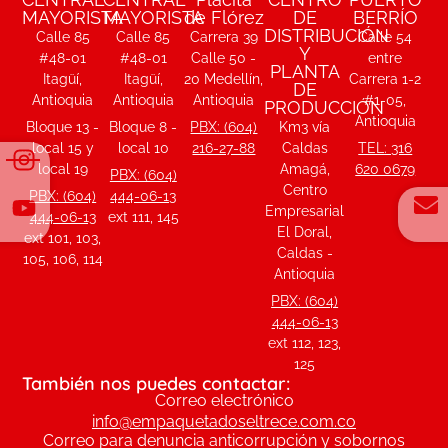
MAYORISTA
MAYORISTA
de Flórez
DE
BERRÍO
DISTRIBUCIÓN
Calle 85
Calle 85
Carrera 39
Calle 54
Y
#48-01
#48-01
Calle 50 -
entre
PLANTA
Itagüí,
Itagüí,
20 Medellín,
Carrera 1-2
DE
Antioquia
Antioquia
Antioquia
#1-05,
PRODUCCIÓN
Antioquia
Bloque 13 -
Bloque 8 -
PBX: (604)
Km3 vía
local 15 y
local 10
216-27-88
Caldas
TEL: 316
local 19
Amagá,
620 0679
PBX: (604)
Centro
PBX: (604)
444-06-13
Empresarial
444-06-13
ext 111, 145
El Doral,
ext 101, 103,
Caldas -
105, 106, 114
Antioquia
PBX: (604)
444-06-13
ext 112, 123,
125
También nos puedes contactar:
Correo electrónico
info@empaquetadoseltrece.com.co
Correo para denuncia anticorrupción y sobornos