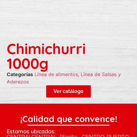
Chimichurri
1000g
Categorías
Línea de alimentos
,
Línea de Salsas y
Aderezos
Ver catálogo
¡Calidad que convence!
Estamos ubicados:
CENTRAL
CENTRAL
Placita
CENTRO
PUERTO