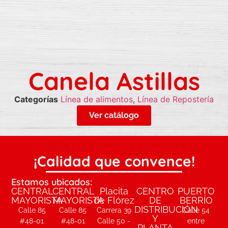
Canela Astillas
Categorías
Línea de alimentos
,
Línea de Repostería
Ver catálogo
¡Calidad que convence!
Estamos ubicados:
CENTRAL
CENTRAL
Placita
CENTRO
PUERTO
MAYORISTA
MAYORISTA
de Flórez
DE
BERRÍO
DISTRIBUCIÓN
Calle 85
Calle 85
Carrera 39
Calle 54
Y
#48-01
#48-01
Calle 50 -
entre
PLANTA