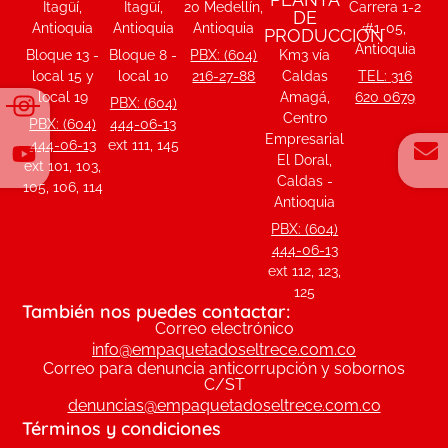
Itagüí,
Itagüí,
20 Medellín,
Carrera 1-2
DE
Antioquia
Antioquia
Antioquia
#1-05,
PRODUCCIÓN
Antioquia
Bloque 13 -
Bloque 8 -
PBX: (604)
Km3 vía
local 15 y
local 10
216-27-88
Caldas
TEL: 316
local 19
Amagá,
620 0679
PBX: (604)
Centro
PBX: (604)
444-06-13
Empresarial
444-06-13
ext 111, 145
El Doral,
ext 101, 103,
Caldas -
105, 106, 114
Antioquia
PBX: (604)
444-06-13
ext 112, 123,
125
También nos puedes contactar:
Correo electrónico
info@empaquetadoseltrece.com.co
Correo para denuncia anticorrupción y sobornos
C/ST
denuncias@empaquetadoseltrece.com.co
Términos y condiciones