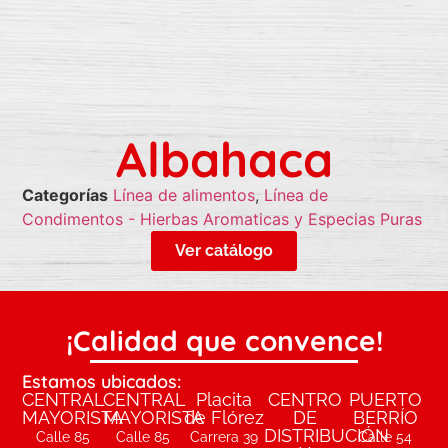
Albahaca
Categorías
Línea de alimentos
,
Línea de
Condimentos - Hierbas Aromaticas y Especias Puras
Ver catálogo
¡Calidad que convence!
Estamos ubicados:
CENTRAL
CENTRAL
Placita
CENTRO
PUERTO
MAYORISTA
MAYORISTA
de Flórez
DE
BERRÍO
DISTRIBUCIÓN
Calle 85
Calle 85
Carrera 39
Calle 54