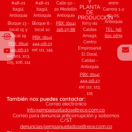
Y
#48-01
#48-01
Calle 50 -
entre
PLANTA
Itagüí,
Itagüí,
20 Medellín,
Carrera 1-2
DE
Antioquia
Antioquia
Antioquia
#1-05,
PRODUCCIÓN
Antioquia
Bloque 13 -
Bloque 8 -
PBX: (604)
Km3 vía
local 15 y
local 10
216-27-88
Caldas
TEL: 316
local 19
Amagá,
620 0679
PBX: (604)
Centro
PBX: (604)
444-06-13
Empresarial
444-06-13
ext 111, 145
El Doral,
ext 101, 103,
Caldas -
105, 106, 114
Antioquia
PBX: (604)
444-06-13
ext 112, 123,
125
También nos puedes contactar:
Correo electrónico
info@empaquetadoseltrece.com.co
Correo para denuncia anticorrupción y sobornos
C/ST
denuncias@empaquetadoseltrece.com.co