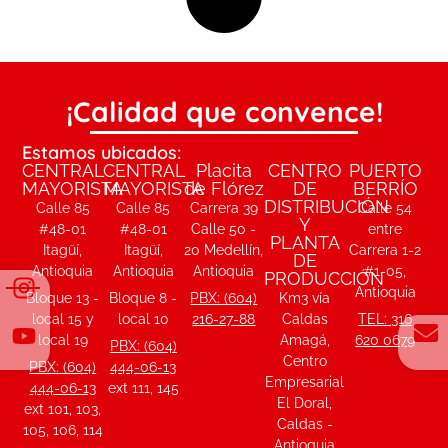
¡Calidad que convence!
Estamos ubicados:
CENTRAL
CENTRAL
Placita
CENTRO
PUERTO
MAYORISTA
MAYORISTA
de Flórez
DE
BERRÍO
DISTRIBUCIÓN
Calle 85
Calle 85
Carrera 39
Calle 54
Y
#48-01
#48-01
Calle 50 -
entre
PLANTA
Itagüí,
Itagüí,
20 Medellín,
Carrera 1-2
DE
Antioquia
Antioquia
Antioquia
#1-05,
PRODUCCIÓN
Antioquia
Bloque 13 -
Bloque 8 -
PBX: (604)
Km3 vía
local 15 y
local 10
216-27-88
Caldas
TEL: 316
local 19
Amagá,
620 0679
PBX: (604)
Centro
PBX: (604)
444-06-13
Empresarial
444-06-13
ext 111, 145
El Doral,
ext 101, 103,
Caldas -
105, 106, 114
Antioquia